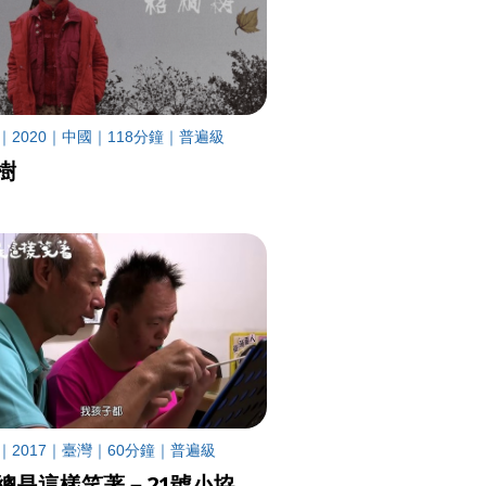
｜2020｜中國｜118分鐘｜普遍級
樹
｜2017｜臺灣｜60分鐘｜普遍級
總是這樣笑著－21號小協