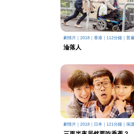
劇情片｜2018｜香港｜112分鐘｜普
淪落人
劇情片｜2018｜日本｜121分鐘｜保護級
三更半夜居然要吃香蕉？