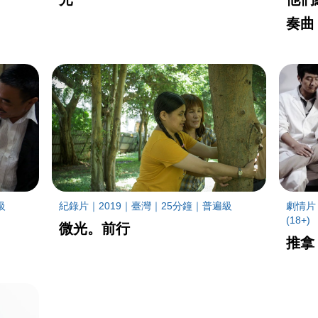
奏曲
級
紀錄片｜2019｜臺灣｜25分鐘｜普遍級
劇情片
(18+)
微光。前行
推拿