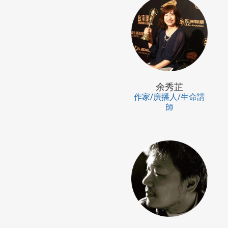
余秀芷
作家/廣播人/生命講
師