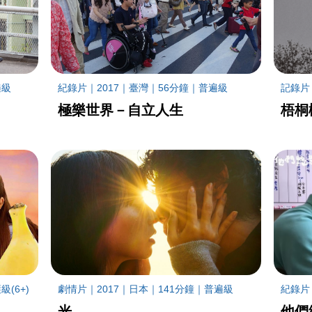
遍級
紀錄片｜2017｜臺灣｜56分鐘｜普遍級
記錄片
極樂世界－自立人生
梧桐
(6+)
劇情片｜2017｜日本｜141分鐘｜普遍級
紀錄片
光
他們