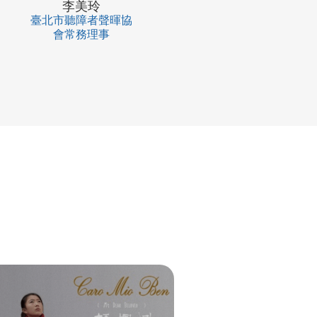
李美玲
臺北市聽障者聲暉協
會常務理事