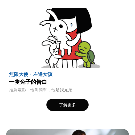
無限大使・左邊女孩
一隻兔子的告白
推薦電影：他叫簡單，他是我兄弟
了解更多