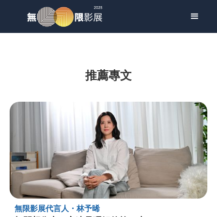
推薦專文
無限影展代言人・林予晞