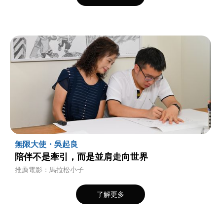
無限大使・吳起良
陪伴不是牽引，而是並肩走向世界
推薦電影：馬拉松小子
了解更多