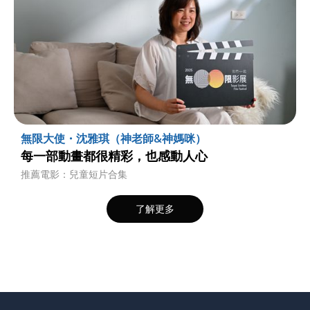
無限大使・沈雅琪（神老師&神媽咪）
每一部動畫都很精彩，也感動人心
推薦電影：兒童短片合集
了解更多