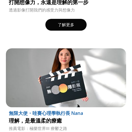
打開想像力，永遠是理解的第一步
透過影像打開我們的感受力與想像力
了解更多
無限大使・哇賽心理學執行長 Nana
理解，是最溫柔的療癒
推薦電影：極樂世界III 療鬱之路