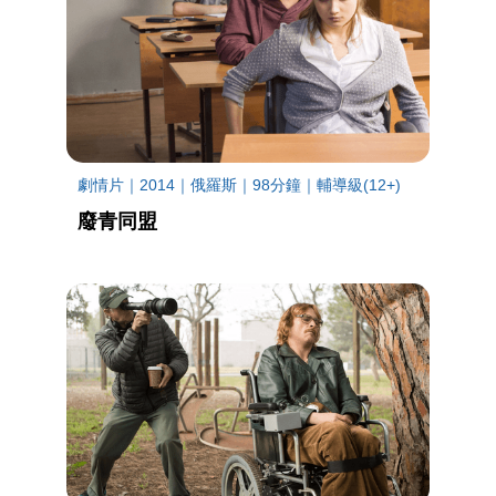
劇情片｜2014｜俄羅斯｜98分鐘｜輔導級(12+)
廢青同盟