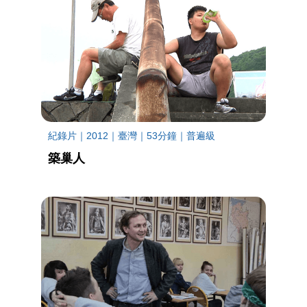
紀錄片｜2012｜臺灣｜53分鐘｜普遍級
築巢人