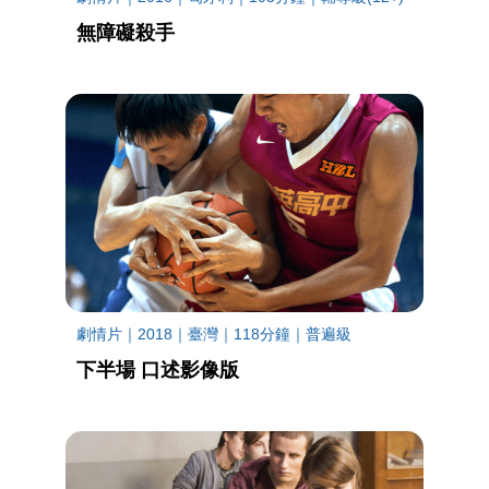
無障礙殺手
劇情片｜2018｜臺灣｜118分鐘｜普遍級
下半場 口述影像版