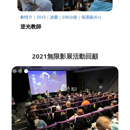
劇情片｜2015｜波蘭｜106分鐘｜保護級(6+)
逆光教師
2021無限影展活動回顧