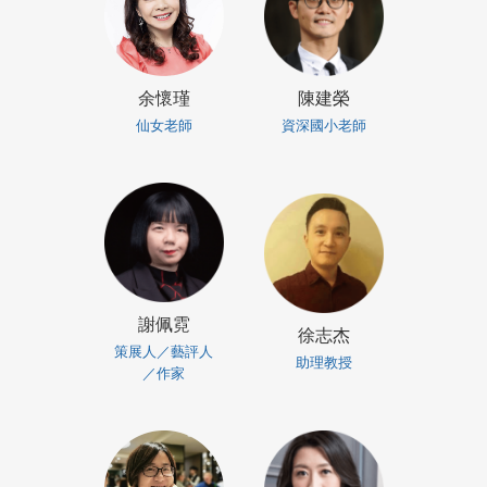
余懷瑾
陳建榮
仙女老師
資深國小老師
謝佩霓
徐志杰
策展人／藝評人
助理教授
／作家