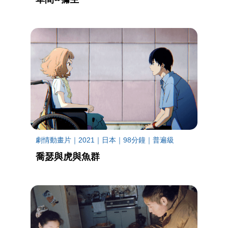
劇情動畫片｜2021｜日本｜98分鐘｜普遍級
喬瑟與虎與魚群