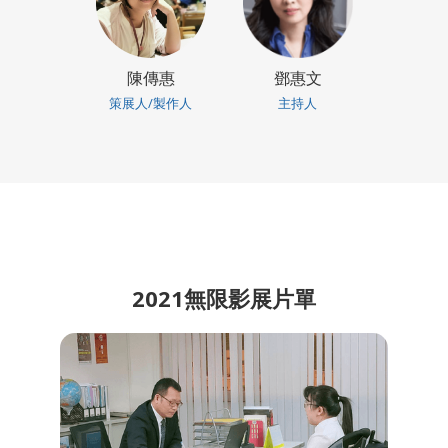
陳傳惠
鄧惠文
策展人/製作人
主持人
2021無限影展片單