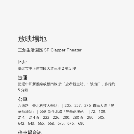
放映場地
三創生活園區 5F Clapper Theater
地址
臺北市中正區市民大道三段 2 號 5 樓
捷運
捷運中和新蘆線或板南線 於「忠孝新生站」1 號出口，步行約
5 分鐘
公車
八德路「臺北科技大學站」｜205、257、276 市民大道「光
華商場站」｜669 新生北路「光華商場站」｜72、109、
214、 214 直、222、226、280、280 直、290、 505、
642、643、665、668、675、676、 680
停車場資訊