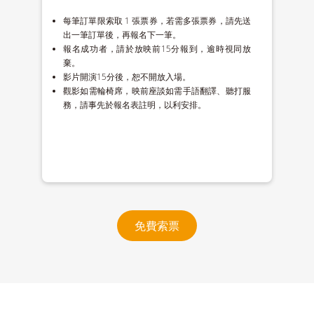
每筆訂單限索取 1 張票券，若需多張票券，請先送
出一筆訂單後，再報名下一筆。
報名成功者，請於放映前15分報到，逾時視同放
棄。
影片開演15分後，恕不開放入場。
觀影如需輪椅席，映前座談如需手語翻譯、聽打服
務，請事先於報名表註明，以利安排。
免費索票